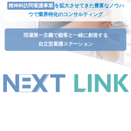
精神科訪問看護事業
を
拡大させてきた
豊富なノウハ
ウで
業界特化のコンサルティング
現場第一主義で
顧客と一緒に創造する
自立型看護ステーション